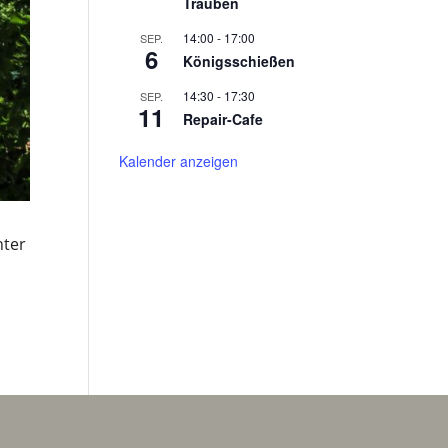
Trauben
14:00
-
17:00
SEP.
6
Königsschießen
14:30
-
17:30
SEP.
11
Repair-Cafe
Kalender anzeigen
nter