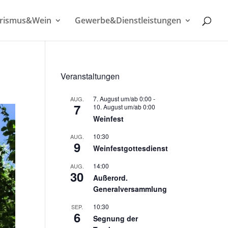
rismus&Wein
Gewerbe&Dienstleistungen
Veranstaltungen
7. August um/ab 0:00
-
AUG.
7
10. August um/ab 0:00
Weinfest
10:30
AUG.
9
Weinfestgottesdienst
14:00
AUG.
30
Außerord.
Generalversammlung
10:30
SEP.
6
Segnung der