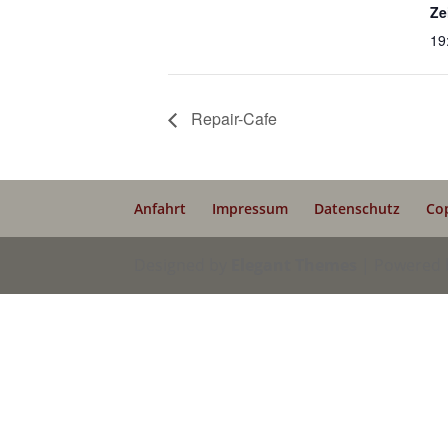
Ze
19
Repair-Cafe
Anfahrt
Impressum
Datenschutz
Co
Designed by
Elegant Themes
| Powered