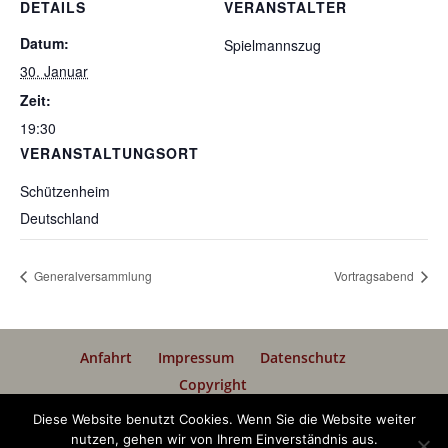
DETAILS
VERANSTALTER
Datum:
Spielmannszug
30. Januar
Zeit:
19:30
VERANSTALTUNGSORT
Schützenheim
Deutschland
Generalversammlung
Vortragsabend
Anfahrt
Impressum
Datenschutz
Copyright
Diese Website benutzt Cookies. Wenn Sie die Website weiter
Designed by
Elegant Themes
| Powered by
nutzen, gehen wir von Ihrem Einverständnis aus.